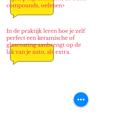
compounds, oefenen+
In de praktijk leren hoe je zelf
perfect een keramische of
glascoating aanbrengt op de
lak van je auto, als extra.
Koplampen
verweerd en dof
polycarbonaat,
geen UV-
bescherming meer,
dan
polijsten met
compound.