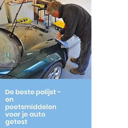
De beste polijst -
en
poetsmiddelen
voor je auto
getest