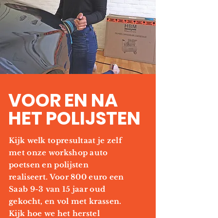
VOOR EN NA
HET POLIJSTEN
Kijk welk topresultaat je zelf
met onze workshop auto
poetsen en polijsten
realiseert. Voor 800 euro een
Saab 9-3 van 15 jaar oud
gekocht, en vol met krassen.
Kijk hoe we het herstel