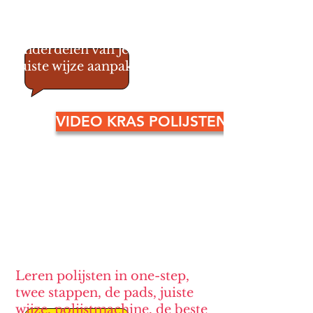
Je leert perfect polijsten in de
workshop, en hoe je alle
onderdelen van je auto op de
juiste wijze aanpakt.
VIDEO KRAS POLIJSTEN
Hardnekkige strepen, kalk,
nicotineaanslag
verdwijnt.
Streeploos schone ruiten met
een glasspolish.
Leren polijsten in one-step,
twee stappen, de pads, juiste
wijze, polijstmachine, de beste