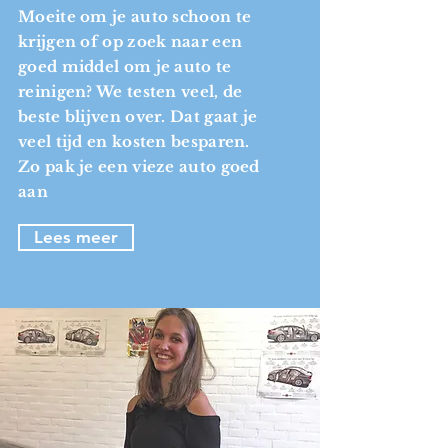
Moeite om je auto schoon te
krijgen of op zoek naar een
goed middel om je auto te
reinigen? We testen veel, de
beste blijven over. Dat gaat je
veel tijd en kosten besparen.
Zo pak je een vieze auto goed
aan
Lees meer