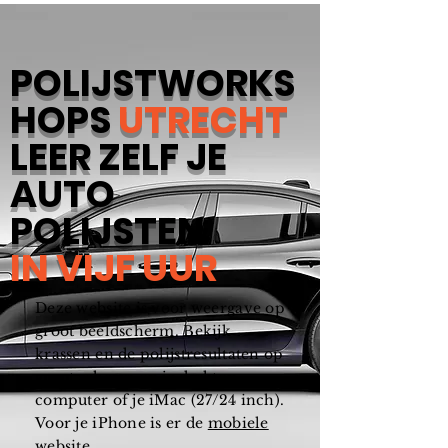
POLIJSTWORKS
HOPS
UTRECHT
LEER ZELF JE
AUTO
POLIJSTEN
IN VIJF UUR
Deze website is voor weergave op
groot beeldscherm. Bekijk
krassen en de polijstresultaten op
groot scherm op je desktop
computer of je iMac (27/24 inch).
Voor je iPhone is er de
mobiele
website
.