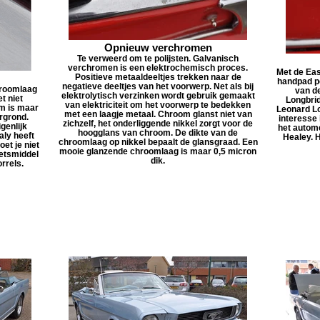
Opnieuw verchromen
Te verweerd om te polijsten. Galvanisch
verchromen is een elektrochemisch proces.
Met de Eas
Positieve metaaldeeltjes trekken naar de
handpad p
negatieve deeltjes van het voorwerp. Net als bij
hroomlaag
van d
elektrolytisch verzinken wordt gebruik gemaakt
t niet
Longbrid
van elektriciteit om het voorwerp te bedekken
m is maar
Leonard L
met een laagje metaal. Chroom glanst niet van
rgrond.
interesse
zichzelf, het onderliggende nikkel zorgt voor de
genlijk
het autom
hoogglans van chroom. De dikte van de
aly heeft
Healey. H
chroomlaag op nikkel bepaalt de glansgraad. Een
et je niet
mooie glanzende chroomlaag is maar 0,5 micron
etsmiddel
dik.
rrels.