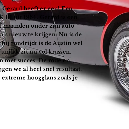
. Gerard heeft er een! Een
III uit 1964. Gerard is een
jf maanden onder zijn auto
s nieuw te krijgen. Nu is de
 hij rondrijdt is de Austin wel
unilak zit nu vol
krassen.
en
met succes. De rode en
jgen we al heel snel resultaat
.
 extreme hoogglans zoals je