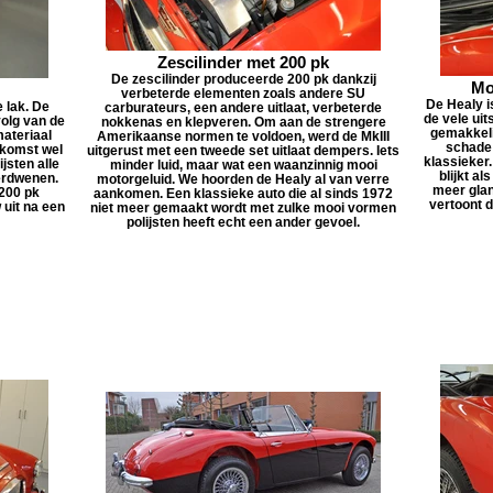
Zescilinder met 200 pk
De zescilinder produceerde 200 pk dankzij
Mo
verbeterde elementen zoals andere SU
De Healy i
 lak. De
carburateurs, een andere uitlaat, verbeterde
de vele ui
volg van de
nokkenas en klepveren. Om aan de strengere
gemakkelij
materiaal
Amerikaanse normen te voldoen, werd de MkIII
schade 
ekomst wel
uitgerust met een tweede set uitlaat dempers. Iets
klassieker.
ijsten alle
minder luid, maar wat een waanzinnig mooi
blijkt a
erdwenen.
motorgeluid. We hoorden de Healy al van verre
meer glan
200 pk
aankomen. Een klassieke auto die al sinds 1972
vertoont d
 uit na een
niet meer gemaakt wordt met zulke mooi vormen
polijsten heeft echt een ander gevoel.