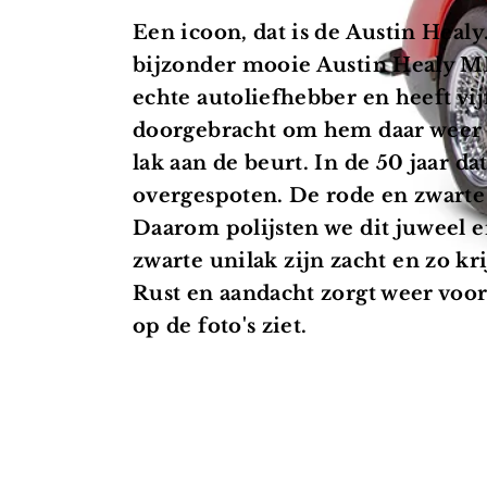
POLIJSTEN
Een icoon, dat is de Austin Healy
bijzonder mooie Austin Healy MK 
echte autoliefhebber en heeft vi
doorgebracht om hem daar weer al
lak aan de beurt. In de 50 jaar dat
overgespoten. De rode en zwarte 
Daarom polijsten we dit juweel 
zwarte
unilak
zijn zacht en zo kri
Rust en aandacht zorgt weer voor
op de foto's ziet.