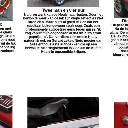
Twee man en vier uur
Na uren werk kan de Healy naar buiten. Door het
bewolkte weer kan de lak zijn diepe reflecties niet
Di
laten zien. Maar nu is al goed te zien dat het
x
Diepere k
resultaat buitengewoon strak oogt. Zoals een
ten met
Na de In
professionele autpoetser eens tegen mij zei 'ik
le glans
glans. De 
zag vanuit mijn ooghoeken al dat die auto strak
ange Crush
De lak moe
gepolijst is'. Dat verdient zo'n mooie Healy
komt rood
goed. Kras
natuurlijk ook en Gerard zeker. Niets mooier dan
rmt de lak
zijn opti
twee enthousiaste autogekken die op een
 handeling.
polij
bewolkte zaterdagochtend in vier uur de Austin
 zachtste
doel
Healy in topconditie krijgen.
kleurver