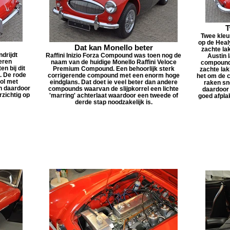
T
Twee kleu
op de Heal
Dat kan Monello beter
zachte la
ndrijdt
Raffini Inizio Forza Compound was toen nog de
Austin 
eren
naam van de huidige Monello Raffini Veloce
compoundi
n bij dit
Premium Compound. Een behoorlijk sterk
zachte lak
n. De rode
corrigerende compound met een enorm hoge
het om de 
vol met
eindglans. Dat doet ie veel beter dan andere
raken sne
ch daardoor
compounds waarvan de slijpkorrel een lichte
daardoor
rzichtig op
'marring' achterlaat waardoor een tweede of
goed afpla
derde stap noodzakelijk is.