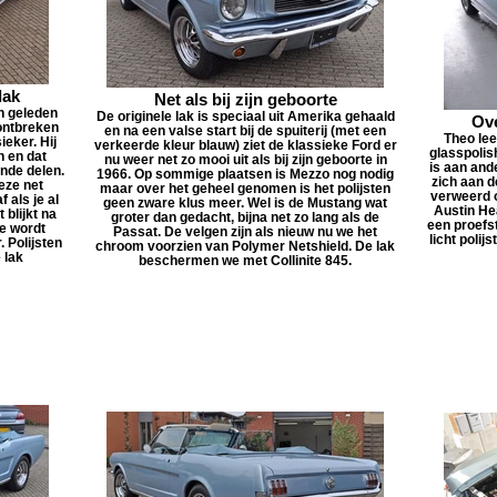
lak
Net als bij zijn geboorte
n geleden
De originele lak is speciaal uit Amerika gehaald
Ov
ontbreken
en na een valse start bij de spuiterij (met een
Theo lee
eker. Hij
verkeerde kleur blauw) ziet de klassieke Ford er
glasspolis
 en dat
nu weer net zo mooi uit als bij zijn geboorte in
is aan and
ende delen.
1966. Op sommige plaatsen is Mezzo nog nodig
zich aan d
eze net
maar over het geheel genomen is het polijsten
verweerd o
 als je al
geen zware klus meer. Wel is de Mustang wat
Austin He
 blijkt na
groter dan gedacht, bijna net zo lang als de
een proefs
we wordt
Passat. De velgen zijn als nieuw nu we het
licht polij
. Polijsten
chroom voorzien van Polymer Netshield. De lak
 lak
beschermen we met Collinite 845.